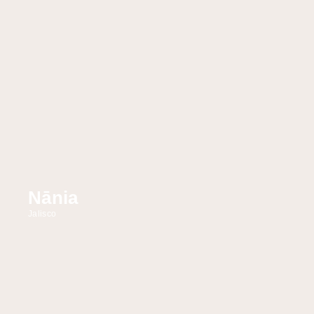
Nānia
Jalisco