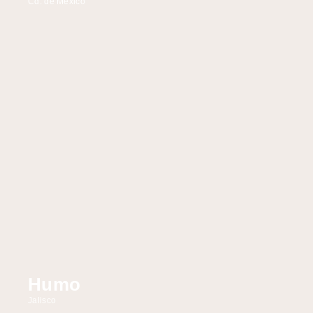
Cd. de México
Humo
Jalisco