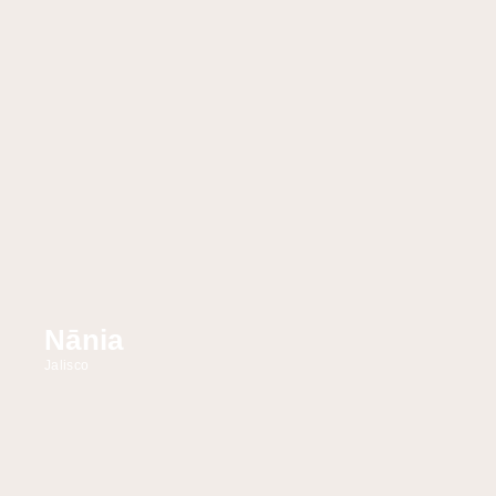
Nānia
Jalisco