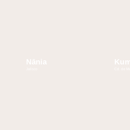
Nānia
Ku
Jalisco
Cd. de M