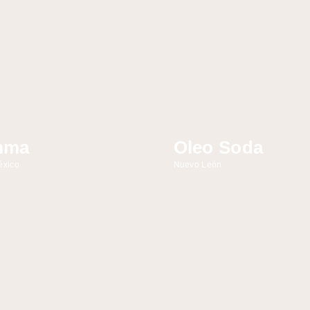
mma
Oleo Soda
éxico
Nuevo León