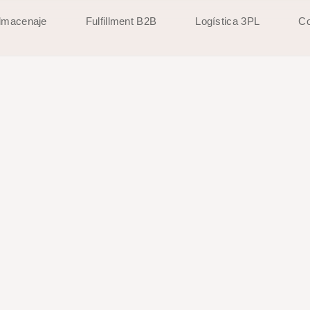
lmacenaje
Fulfillment B2B
Logística 3PL
Co