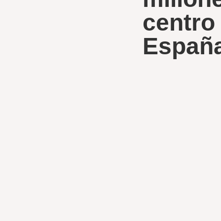
centro 
Españ