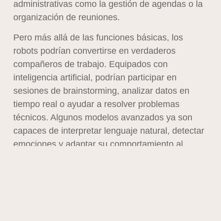
administrativas como la gestión de agendas o la
organización de reuniones.
Pero más allá de las funciones básicas, los
robots podrían convertirse en verdaderos
compañeros de trabajo. Equipados con
inteligencia artificial, podrían participar en
sesiones de brainstorming, analizar datos en
tiempo real o ayudar a resolver problemas
técnicos. Algunos modelos avanzados ya son
capaces de interpretar lenguaje natural, detectar
emociones y adaptar su comportamiento al
contexto. Esto abre la puerta a una interacción
más fluida y natural entre humanos y máquinas,
donde los robots no solo ejecutan tareas, sino
que también aportan valor cognitivo.
La integración de robots también podría mejorar