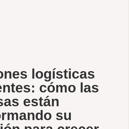
ones logísticas
gentes: cómo las
as están
ormando su