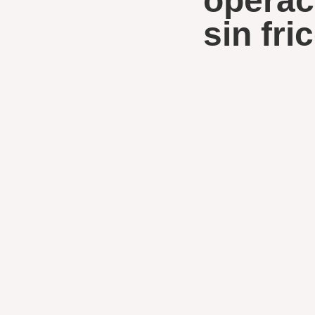
operac
sin fri