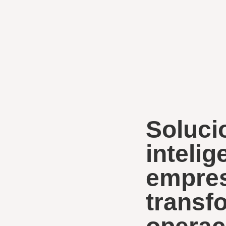
Soluci
inteli
empres
transf