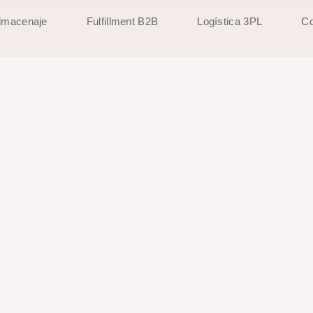
lmacenaje
Fulfillment B2B
Logística 3PL
Co