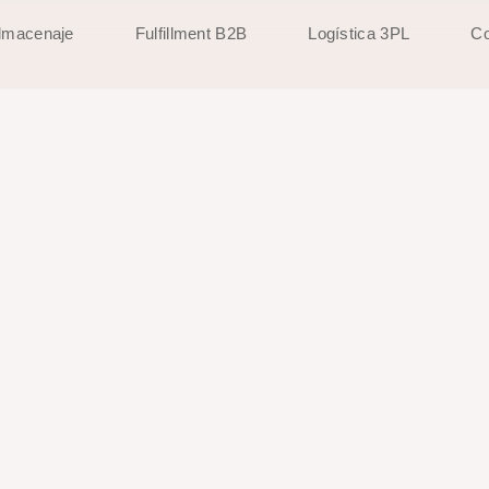
lmacenaje
Fulfillment B2B
Logística 3PL
Co