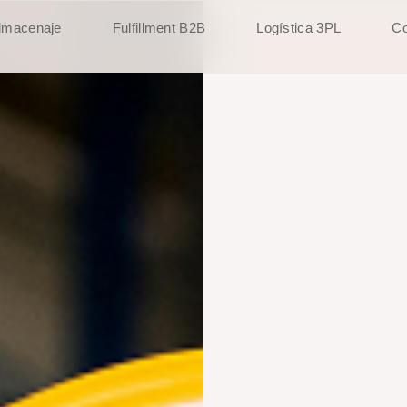
lmacenaje
Fulfillment B2B
Logística 3PL
Co