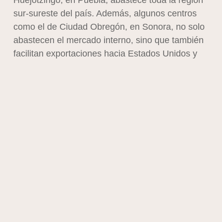
sur-sureste del país. Además, algunos centros
como el de Ciudad Obregón, en Sonora, no solo
abastecen el mercado interno, sino que también
facilitan exportaciones hacia Estados Unidos y
Centroamérica.
En esencia, los Service Mixing Centers permiten
que PepsiCo pase de una logística basada en
grandes volúmenes homogéneos a una logística
mucho más ágil, granular y enfocada en la
necesidad real del punto de venta.
Innovación y tecnología en los
Service Mixing Centers
Uno de los aspectos más destacados de los
SMC es el nivel de innovación tecnológica que
PepsiCo ha incorporado en ellos. Un ejemplo