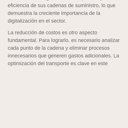
eficiencia de sus cadenas de suministro, lo que
demuestra la creciente importancia de la
digitalización en el sector.
La reducción de costos es otro aspecto
fundamental. Para lograrlo, es necesario analizar
cada punto de la cadena y eliminar procesos
innecesarios que generen gastos adicionales. La
optimización del transporte es clave en este
sentido, ya que representa hasta el 50% de los
costos logísticos totales de una empresa.
Implementar rutas eficientes, consolidar cargas y
utilizar flotas más sostenibles son algunas de las
medidas que pueden generar ahorros
significativos.
La gestión de inventarios también juega un papel