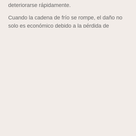
deteriorarse rápidamente.
Cuando la cadena de frío se rompe, el daño no
solo es económico debido a la pérdida de
productos, sino que también contribuye al
desperdicio alimentario. Los estudios indican que
aproximadamente el 30% de los productos
lácteos se desperdician
en algún punto de la
cadena de suministro. Este es un dato alarmante
si consideramos los recursos naturales que se
utilizan para producir la leche, como el agua y la
energía, los cuales se pierden junto con el
producto final.
Largas Distancias y Huella de
Carbono
Un aspecto adicional que agrava el impacto