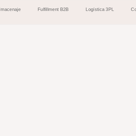
lmacenaje
Fulfillment B2B
Logística 3PL
Co