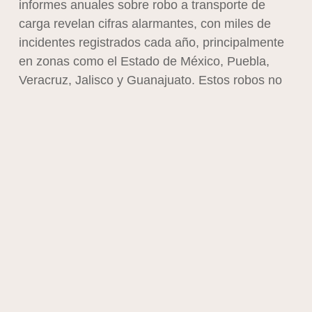
informes anuales sobre robo a transporte de
carga revelan cifras alarmantes, con miles de
incidentes registrados cada año, principalmente
en zonas como el Estado de México, Puebla,
Veracruz, Jalisco y Guanajuato. Estos robos no
solo representan pérdidas millonarias para las
empresas, sino que además afectan la cadena
de suministro, provocan retrasos, generan
conflictos con clientes y dañan la reputación de
los proveedores logísticos.
La modalidad de estos robos también ha
evolucionado. Ya no se trata solo de asaltos
improvisados o robo de mercancía durante
paradas. Hoy en día, muchas bandas delictivas
actúan con inteligencia previa, vigilancia,
seguimiento de unidades e incluso con apoyo