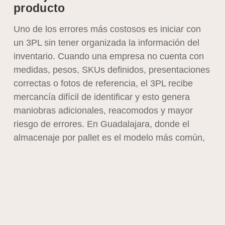
producto
Uno de los errores más costosos es iniciar con
un 3PL sin tener organizada la información del
inventario. Cuando una empresa no cuenta con
medidas, pesos, SKUs definidos, presentaciones
correctas o fotos de referencia, el 3PL recibe
mercancía difícil de identificar y esto genera
maniobras adicionales, reacomodos y mayor
riesgo de errores. En Guadalajara, donde el
almacenaje por pallet es el modelo más común,
un SKU mal definido puede ocasionar diferencias
de conteo, ubicaciones incorrectas o uso
ineficiente del espacio.
Además, la falta de estándares en nombres o
códigos provoca confusiones en las salidas. Un