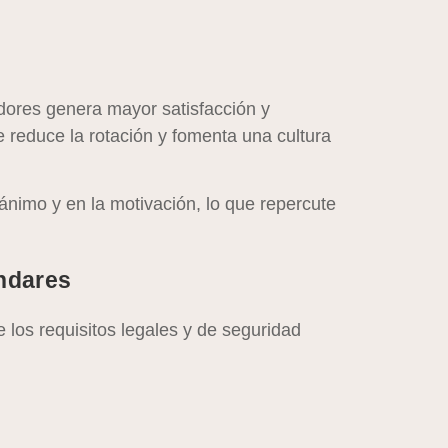
adores genera mayor satisfacción y
e reduce la rotación y fomenta una cultura
 ánimo y en la motivación, lo que repercute
ndares
 los requisitos legales y de seguridad
ta sanciones, sino que también demuestra
oradores.
capacitación en ergonomía ayuda a mantener