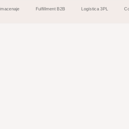
lmacenaje
Fulfillment B2B
Logística 3PL
Co