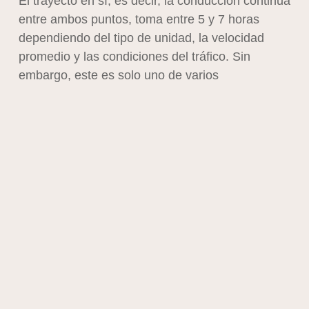
El trayecto en sí, es decir, la conducción continua
entre ambos puntos, toma entre 5 y 7 horas
dependiendo del tipo de unidad, la velocidad
promedio y las condiciones del tráfico. Sin
embargo, este es solo uno de varios
componentes que integran el tiempo total de
arrastre.
Factores que pueden extender el
traslado hasta 72 horas
En la práctica, el tiempo de arrastre suele
extenderse debido a varios factores. Uno de los
principales es la congestión dentro del puerto de
Manzanillo, donde la liberación aduanal, la
disponibilidad de patios y los tiempos de carga
pueden retrasar la salida del contenedor por
varias horas o incluso días.