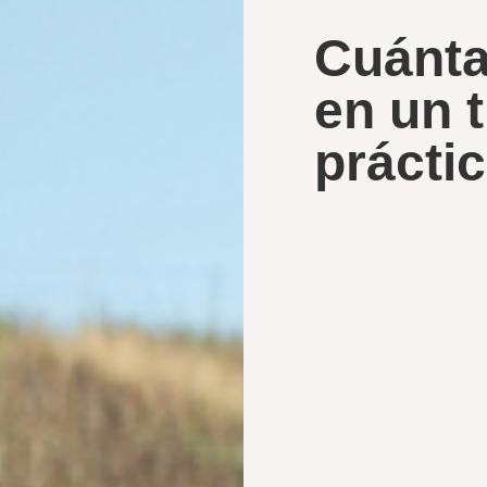
Cuánta
en un t
práctic