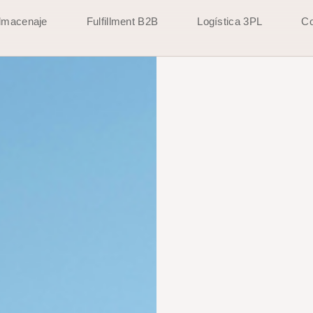
lmacenaje
Fulfillment B2B
Logística 3PL
Co