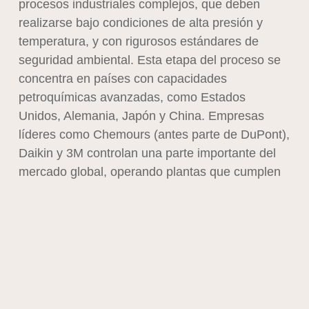
procesos industriales complejos, que deben
realizarse bajo condiciones de alta presión y
temperatura, y con rigurosos estándares de
seguridad ambiental. Esta etapa del proceso se
concentra en países con capacidades
petroquímicas avanzadas, como Estados
Unidos, Alemania, Japón y China. Empresas
líderes como Chemours (antes parte de DuPont),
Daikin y 3M controlan una parte importante del
mercado global, operando plantas que cumplen
con normas ambientales muy estrictas, como las
impuestas por la EPA en Estados Unidos o la
REACH en la Unión Europea.
Una vez sintetizado, el TFE se polimeriza
mediante procesos de suspensión o emulsión
para formar el PTFE. Este paso también requiere