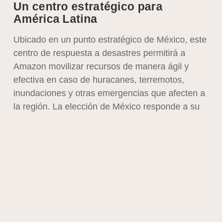
Un centro estratégico para
América Latina
Ubicado en un punto estratégico de México, este
centro de respuesta a desastres permitirá a
Amazon movilizar recursos de manera ágil y
efectiva en caso de huracanes, terremotos,
inundaciones y otras emergencias que afecten a
la región. La elección de México responde a su
posición geográfica clave, lo que facilita la
distribución rápida de suministros a los países de
América Latina.
El centro estará equipado con tecnología
avanzada para la gestión y distribución de ayuda
humanitaria. Desde esta instalación, Amazon
podrá coordinar con organizaciones
gubernamentales, ONGs y organismos