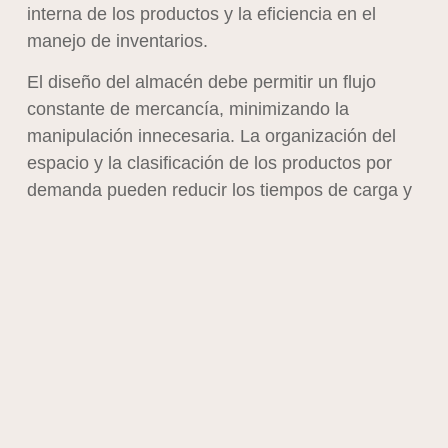
interna de los productos y la eficiencia en el
manejo de inventarios.
El diseño del almacén debe permitir un flujo
constante de mercancía, minimizando la
manipulación innecesaria. La organización del
espacio y la clasificación de los productos por
demanda pueden reducir los tiempos de carga y
descarga hasta en un 30 %, según estudios de la
Asociación Internacional de Logística.
Otro factor a considerar es la implementación de
sistemas de gestión de inventarios. Contar con
un software que permita un control en tiempo
real ayuda a reducir pérdidas, evitar sobrestocks
y garantizar que los productos estén siempre
disponibles. Empresas que han digitalizado su
gestión de almacenes han logrado disminuir