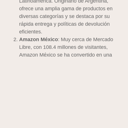
Latinoamérica. Originario de Argentina,
ofrece una amplia gama de productos en
diversas categorías y se destaca por su
rápida entrega y políticas de devolución
eficientes.
Amazon México
: Muy cerca de Mercado
Libre, con 108.4 millones de visitantes,
Amazon México se ha convertido en una
pieza clave del e-commerce mexicano. Su
catálogo incluye desde productos físicos
hasta servicios digitales, ofreciendo una
plataforma para que las PYMES locales
impulsen sus ventas.
Walmart México
: Este gigante minorista
atrae a 41.9 millones de visitantes
mensuales, aprovechando su red de tiendas
físicas para fortalecer su presencia en línea