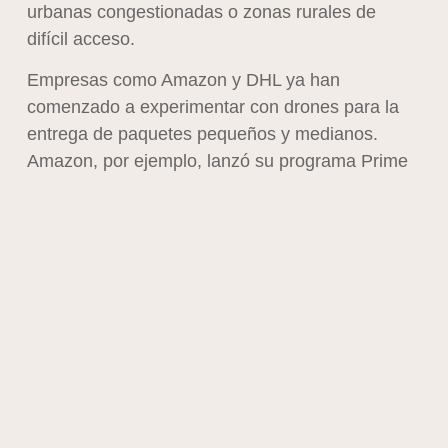
urbanas congestionadas o zonas rurales de
difícil acceso.
Empresas como Amazon y DHL ya han
comenzado a experimentar con drones para la
entrega de paquetes pequeños y medianos.
Amazon, por ejemplo, lanzó su programa Prime
Air con el objetivo de entregar paquetes en 30
minutos o menos utilizando drones autónomos.
Estos dispositivos son capaces de evitar el
tráfico terrestre, reduciendo significativamente
los tiempos de entrega y mejorando la
experiencia del cliente. Además, los drones
pueden operar en horarios más amplios,
incluyendo la noche y días festivos, lo que
aumenta la flexibilidad en las operaciones de
entrega.