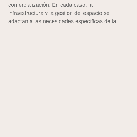
comercialización. En cada caso, la
infraestructura y la gestión del espacio se
adaptan a las necesidades específicas de la
operación.
Características y tipos de bodega
A diferencia del almacén, la bodega es un
espacio destinado principalmente al resguardo y
almacenamiento de mercancías sin procesos
logísticos avanzados. Su función es más
estática, ya que se enfoca en la conservación y
custodia de productos por periodos prolongados,
sin un flujo constante de entrada y salida de
mercancía. En muchas industrias, las bodegas
se utilizan como depósitos temporales o como
espacios de resguardo de inventario de