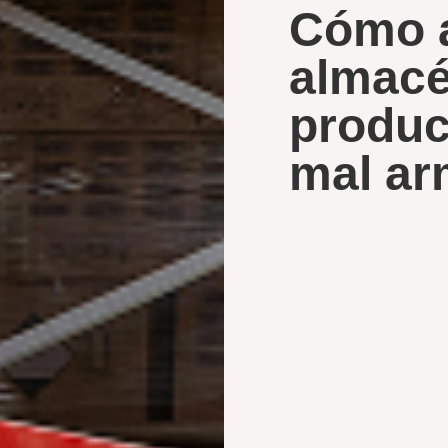
Cómo a
almacé
produc
mal a